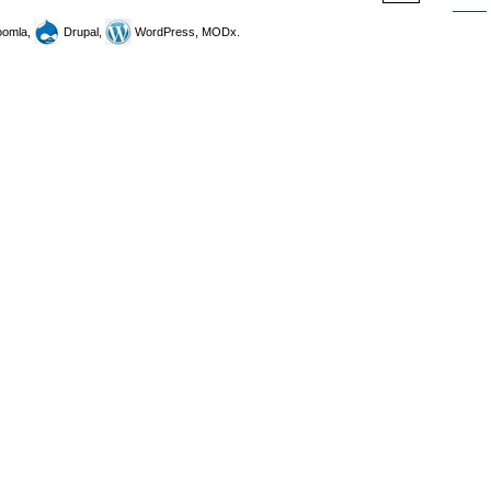
omla,
Drupal,
WordPress, MODx.