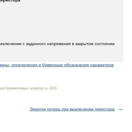
тиристора
реключении
с
заданного
напряжения
в
закрытом
состоянии
мины
,
определения
и
буквенные
обозначения
параметров
кой
документации
.
academic
.
ru
.
2015
.
Энергия потерь при выключении тиристора