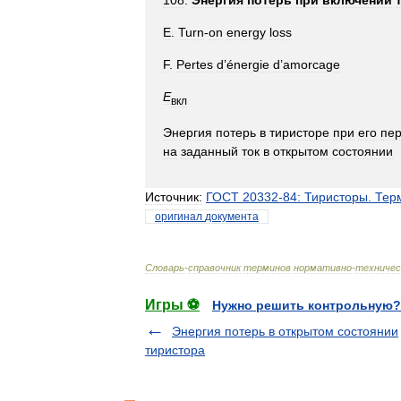
108
.
Энергия
потерь
при
включении
E
.
Turn
-
on
energy
loss
F
.
Pertes
d
’
énergie
d
’
amorcage
Е
вкл
Энергия
потерь
в
тиристоре
при
его
пе
на
заданный
ток
в
открытом
состоянии
Источник:
ГОСТ
20332
-
84:
Тиристоры
.
Тер
оригинал
документа
Словарь
-
справочник
терминов
нормативно
-
техничес
Игры ⚽
Нужно решить контрольную?
Энергия потерь в открытом состоянии
тиристора