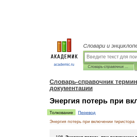
Словари и энциклоп
academic.ru
Словарь-справочник терминов нормативно-технической документации
Словарь-справочник термин
документации
Энергия потерь при вк
Толкование
Перевод
Энергия
потерь
при
включении
тиристора