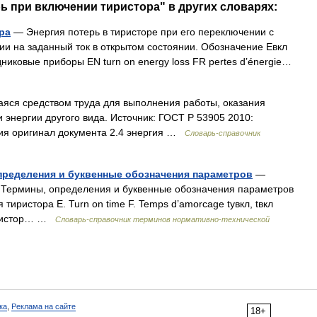
рь при включении тиристора" в других словарях:
ра
— Энергия потерь в тиристоре при его переключении с
ии на заданный ток в открытом состоянии. Обозначение Eвкл
иковые приборы EN turn on energy loss FR pertes d’énergie…
яся средством труда для выполнения работы, оказания
 энергии другого вида. Источник: ГОСТ Р 53905 2010:
ия оригинал документа 2.4 энергия …
Словарь-справочник
пределения и буквенные обозначения параметров
—
 Термины, определения и буквенные обозначения параметров
тиристора E. Turn on time F. Temps d’amorcage tувкл, tвкл
тиристор… …
Словарь-справочник терминов нормативно-технической
ка
,
Реклама на сайте
18+