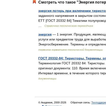
Смотреть что такое "Энергия поте
энергия потерь при включении тиристо
заданного напряжения в закрытом состоян
ETT [ГОСТ 20332 84] Тематики полупроводн
…
Справочник технического переводчика
энергия
— 1 энергия: Продукция, являюща
услуги или предметом труда для выработки
Энергосбережение. Термины и определен
терминов нормативно-технической документации
ГОСТ 20332-84: Тиристоры. Термины, о
Терминология ГОСТ 20332 84: Тиристоры.
оригинал документа: 110. Время включения 
Интервал времени, в течение которого 
документации
© Академик, 2000-2026
Обратная связь:
Техподдерж