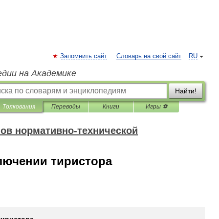
Запомнить сайт
Словарь на свой сайт
RU
едии на Академике
Найти!
Толкования
Переводы
Книги
Игры ⚽
ов нормативно-технической
лючении тиристора